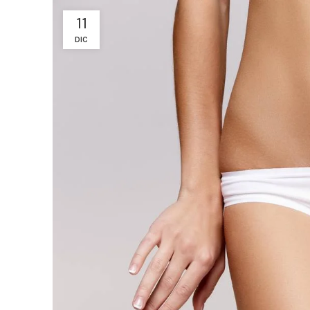
11
DIC