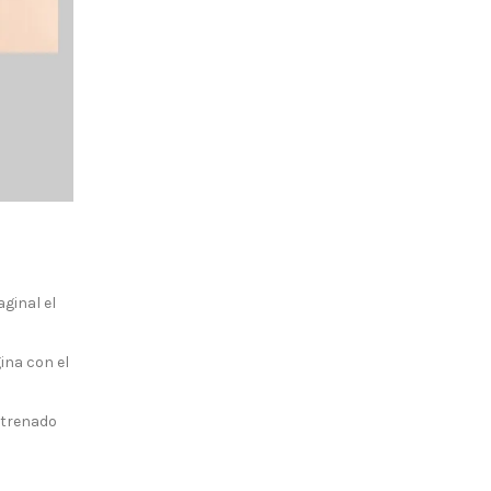
ginal el
ina con el
ntrenado