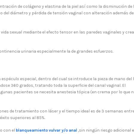
tración de colágeno y elastina de la piel así como la disminución de 
del diámetro y pérdida de tensión vaginal con alteración además de l
 vida sexual mediante el efecto tensor en las paredes vaginales y crea
continencia urinaria especialmente la de grandes esfuerzos.
 espéculo especial, dentro del cual se introduce la pieza de mano del 
dose 360 grados, tratando toda la superficie del canal vaginal. El
lgunas pacientes se necesita anestesia tópica (en crema por lo que 
iones de tratamiento con láser y el tiempo ideal es de 3 semanas entr
éxito superiores al 85%.
to con el
blanqueamiento vulvar y/o anal
,sin ningún riesgo adicional e